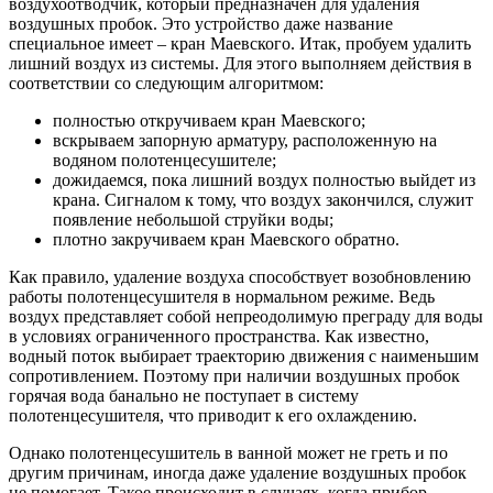
воздухоотводчик, который предназначен для удаления
воздушных пробок. Это устройство даже название
специальное имеет – кран Маевского. Итак, пробуем удалить
лишний воздух из системы. Для этого выполняем действия в
соответствии со следующим алгоритмом:
полностью откручиваем кран Маевского;
вскрываем запорную арматуру, расположенную на
водяном полотенцесушителе;
дожидаемся, пока лишний воздух полностью выйдет из
крана. Сигналом к тому, что воздух закончился, служит
появление небольшой струйки воды;
плотно закручиваем кран Маевского обратно.
Как правило, удаление воздуха способствует возобновлению
работы полотенцесушителя в нормальном режиме. Ведь
воздух представляет собой непреодолимую преграду для воды
в условиях ограниченного пространства. Как известно,
водный поток выбирает траекторию движения с наименьшим
сопротивлением. Поэтому при наличии воздушных пробок
горячая вода банально не поступает в систему
полотенцесушителя, что приводит к его охлаждению.
Однако полотенцесушитель в ванной может не греть и по
другим причинам, иногда даже удаление воздушных пробок
не помогает. Такое происходит в случаях, когда прибор