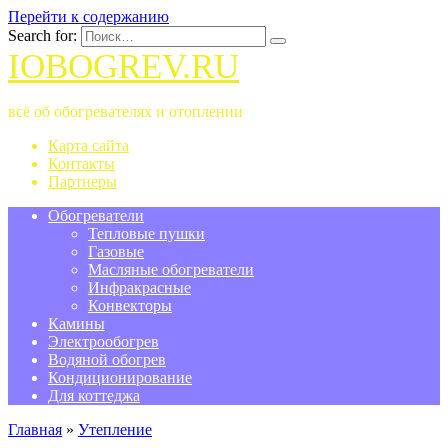
Перейти к содержанию
Search for:
IOBOGREV.RU
всё об обогревателях и отоплении
Карта сайта
Контакты
Партнеры
Обогреватели
Тепловые пушки
Газовые
Масляные обогреватели
Инфракрасные
Конвекторы
Камины
Электрообогрев
Водяной обогрев
Кондиционирование
Для коттеджа
Главная
»
Утепление