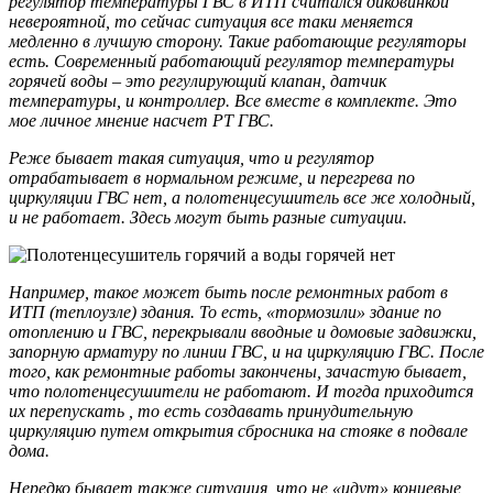
регулятор температуры ГВС в ИТП считался диковинкой
невероятной, то сейчас ситуация все таки меняется
медленно в лучшую сторону. Такие работающие регуляторы
есть. Современный работающий регулятор температуры
горячей воды – это регулирующий клапан, датчик
температуры, и контроллер. Все вместе в комплекте. Это
мое личное мнение насчет РТ ГВС.
Реже бывает такая ситуация, что и регулятор
отрабатывает в нормальном режиме, и перегрева по
циркуляции ГВС нет, а полотенцесушитель все же холодный,
и не работает. Здесь могут быть разные ситуации.
Например, такое может быть после ремонтных работ в
ИТП (теплоузле) здания. То есть, «тормозили» здание по
отоплению и ГВС, перекрывали вводные и домовые задвижки,
запорную арматуру по линии ГВС, и на циркуляцию ГВС. После
того, как ремонтные работы закончены, зачастую бывает,
что полотенцесушители не работают. И тогда приходится
их перепускать , то есть создавать принудительную
циркуляцию путем открытия сбросника на стояке в подвале
дома.
Нередко бывает также ситуация, что не «идут» концевые