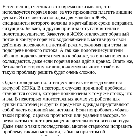
Естественно, счетчики в это время показывают, что
используется горячая вода, за что приходится платить лишние
деньги. Это является поводом для жалобы в ЖЭК,
специалисты которого должны в кратчайшие сроки исправить
ситуацию. Бывает, и другая причина отсутствия тепла в
полотенцесушителе. Зачастую в ЖЭКе отключают обратный
поток в контуре горячего водоснабжения, мотивирую свои
действия переводом на летний режим, экономя при этом на
подогреве водного потока. А так как полотенцесушители
обычно подключаются именно к обратке, то они мгновенно
охлаждаются, даже если горячая вода идёт в кранах. Опять же,
без жалоб в сторону жилищно-коммунального хозяйства
такую проблему решить будет очень сложно.
Однако холодный полотенцесушитель не всегда является
заслугой ЖЭКа. В некоторых случаях причиной проблемы
становятся соседи, которые подключены к тому же стояку, что
и вы. В некоторых многоэтажных домах устройства для
сушки полотенец и других предметов одежды представляют
собой часть основной магистрали. Если попробовать убрать
такой прибор, с целью прочистки или удаления засоров, то
результатом станет прекращение деятельности всего контура.
Даже зная о таких последствиях, многие стараются исправить
проблему такими методами, забывая при этом об