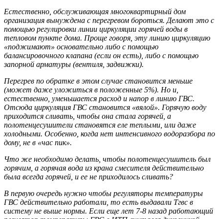
Естественно, обслуживающая многоквартирный дом
организация вынуждена с перегревом бороться. Делают это с
помощью регулировки линии циркуляции горячей воды в
тепловом пункте дома. Проще говоря, эту линию циркуляцию
«поджимают» основательно либо с помощью
балансировочного клапана (если он есть), либо с помощью
запорной арматуры (вентиля, задвижки).
Перегрев по обратке в этом случае становится меньше
(может даже уложиться в положенные 5%). Но и,
естественно, уменьшается расход и напор в линию ГВС.
Отсюда циркуляция ГВС становится «вялой». Горячую воду
приходится сливать, чтобы она стала горячей, а
полотенцесушители становятся еле теплыми, или даже
холодными. Особенно, когда нет интенсивного водоразбора по
дому, не в «час пик».
Что же необходимо делать, чтобы полотенцесушитель был
горячим, а горячая вода из крана смесителя действительно
была всегда горячей, и ее не приходилось сливать?
В первую очередь нужно чтобы регуляторы температуры
ГВС действительно работали, то есть выдавали Tгвс в
систему не выше нормы. Если еще лет 7-8 назад работающий