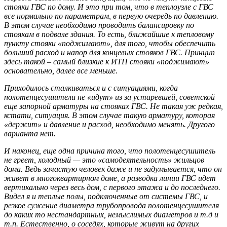
стояки ГВС по дому. И это при том, что в теплоузле с ГВС
все нормально по параметрам, в первую очередь по давлению.
В этом случае необходимо проводить балансировку по
стоякам в подвале здания. То есть, ближайшие к тепловому
пункту стояки «поджимают», для того, чтобы обеспечить
больший расход и напор для концевых стояков ГВС. Принцип
здесь такой – самый близкие к ИТП стояки «поджимают»
основательно, далее все меньше.
Приходилось сталкиваться и с ситуациями, когда
полотенцесушители не «идут» из за устаревшей, советской
еще запорной арматуры на стояках ГВС. Не такая уж редкая,
кстати, ситуация. В этом случае такую арматуру, которая
«держит» и давление и расход, необходимо менять. Другого
варианта нет.
И наконец, еще одна причина того, что полотенцесушитель
не греет, холодный — это «самодеятельность» жильцов
дома. Ведь зачастую человек даже и не задумывается, что он
живет в многоквартирном доме, а разводка линии ГВС идет
вертикально через весь дом, с первого этажа и до последнего.
Видел я и теплые полы, подключенные от системы ГВС, и
резкое сужение диаметра трубопровода полотенцесушителя
до каких то нестандартных, немыслимых диаметров и т.д и
т.п. Естественно, о соседях, которые живут на других