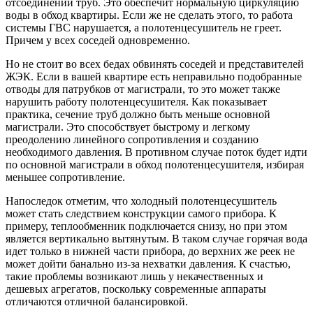
отсоединении труб. Это обеспечит нормальную циркуляцию
воды в обход квартиры. Если же не сделать этого, то работа
системы ГВС нарушается, а полотенцесушитель не греет.
Причем у всех соседей одновременно.
Но не стоит во всех бедах обвинять соседей и представителей
ЖЭК. Если в вашей квартире есть неправильно подобранные
отводы для патрубков от магистрали, то это может также
нарушить работу полотенцесушителя. Как показывает
практика, сечение труб должно быть меньше основной
магистрали. Это способствует быстрому и легкому
преодолению линейного сопротивления и созданию
необходимого давления. В противном случае поток будет идти
по основной магистрали в обход полотенцесушителя, избирая
меньшее сопротивление.
Напоследок отметим, что холодный полотенцесушитель
может стать следствием конструкции самого прибора. К
примеру, теплообменник подключается снизу, но при этом
является вертикально вытянутым. В таком случае горячая вода
идет только в нижней части прибора, до верхних же реек не
может дойти банально из-за нехватки давления. К счастью,
такие проблемы возникают лишь у некачественных и
дешевых агрегатов, поскольку современные аппараты
отличаются отличной балансировкой.