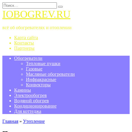
Перейти
Search
к
for:
IOBOGREV.RU
содержанию
всё об обогревателях и отоплении
Карта сайта
Контакты
Партнеры
Обогреватели
Тепловые пушки
Газовые
Масляные обогреватели
Инфракрасные
Конвекторы
Камины
Электрообогрев
Водяной обогрев
Кондиционирование
Для коттеджа
Главная
»
Утепление