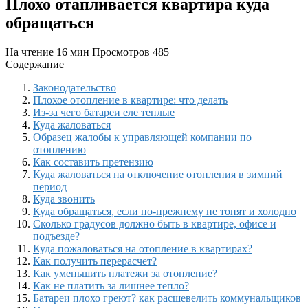
Плохо отапливается квартира куда
обращаться
На чтение
16 мин
Просмотров
485
Содержание
Законодательство
Плохое отопление в квартире: что делать
Из-за чего батареи еле теплые
Куда жаловаться
Образец жалобы к управляющей компании по
отоплению
Как составить претензию
Куда жаловаться на отключение отопления в зимний
период
Куда звонить
Куда обращаться, если по-прежнему не топят и холодно
Сколько градусов должно быть в квартире, офисе и
подъезде?
Куда пожаловаться на отопление в квартирах?
Как получить перерасчет?
Как уменьшить платежи за отопление?
Как не платить за лишнее тепло?
Батареи плохо греют? как расшевелить коммунальщиков