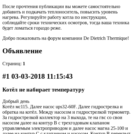
После прочтения публикации вы можете самостоятельно
добавить и подкачать теплоноситель, повысить уровень
нагрева. Регулируйте работу котла по инструкции,
соблюдайте сроки технических осмотров, тогда ваша техника
будет ломаться гораздо реже.
Добро пожаловать на форум компании De Dietrich Thermique!
Объявление
Страниц:
1
#1 03-03-2018 11:15:43
Котёл не набирает температуру
Добрый день
Котёл мс115. Далее насос ups32-60F. Далее гидрострелка и
обратка на котёл. Между насосом и гидрострелкой термометр.
За гидрострелкой коллектор на 3 выхода, те на гвс со свои
насосом далее на контур В с трехгодовым клапаном
управляемым электроприводом и далее насос магна 25-100 и
далее на контур С с клапанном и насосом. Контур В перекрыт