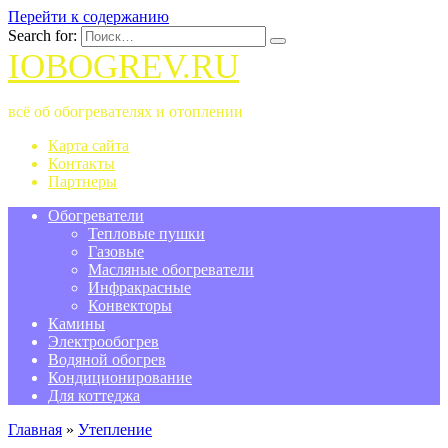
Перейти к содержанию
Search for:
IOBOGREV.RU
всё об обогревателях и отоплении
Карта сайта
Контакты
Партнеры
Обогреватели
Тепловые пушки
Газовые
Масляные обогреватели
Инфракрасные
Конвекторы
Камины
Электрообогрев
Водяной обогрев
Кондиционирование
Для коттеджа
Главная
»
Утепление