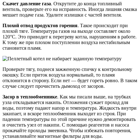
Скачет давление газа
. Открутите до конца топливный
вентиль, проверьте его на исправность. Иногда лишняя смазка
мешает подаче газа. Удалите излишки с частей вентиля.
Плохой отвод продуктов горения
. Такое происходит при
плохой тяге. Температура газов на выходе составляет около
120°С. Это приводит к перегреву котла, нарушениям в работе.
К тому же при плохом поступлении воздуха нестабильным
становится пламя.
Проверьте тягу, поднеся зажженную спичку к контрольному
окошку. Если приток воздуха нормальный, то пламя
отклонится в сторону. Если нет — будет гореть ровно. В таком
случае следует прочистить дымоход от засоров.
Засор в теплообменнике
. Как мы писали выше, на трубках
узла откладывается накипь. Отложения сужает проход для
воды, поэтому падают напор и температура. Жидкость внутри
закипает, и вскоре теплообменник выходит из строя. При
падении температуры по этой причине нужно демонтировать
и очистить узел от накипи. С помощью реагентов и насоса
прокачайте проходы змеевика. Чтобы избежать повторения,
устанавливайте магнитные фильтры для воды.