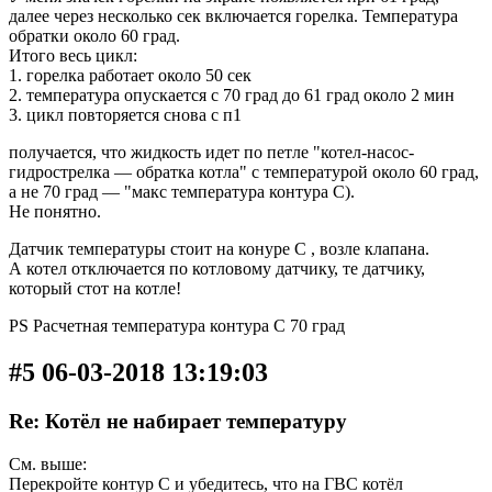
далее через несколько сек включается горелка. Температура
обратки около 60 град.
Итого весь цикл:
1. горелка работает около 50 сек
2. температура опускается с 70 град до 61 град около 2 мин
3. цикл повторяется снова с п1
получается, что жидкость идет по петле "котел-насос-
гидрострелка — обратка котла" с температурой около 60 град,
а не 70 град — "макс температура контура С).
Не понятно.
Датчик температуры стоит на конуре С , возле клапана.
А котел отключается по котловому датчику, те датчику,
который стот на котле!
PS Расчетная температура контура С 70 град
#5 06-03-2018 13:19:03
Re: Котёл не набирает температуру
См. выше:
Перекройте контур С и убедитесь, что на ГВС котёл