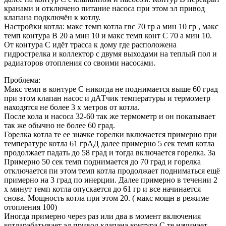
кранами и отключено питание насоса при этом эл привод
клапана подключён к котлу.
Настройки котла: макс темп котла гвс 70 гр а мин 10 гр , макс
темп контура В 20 а мин 10 и макс темп конт С 70 а мин 10.
От контура С идёт трасса к дому где расположена
гидрострелка и коллектор с двумя выходами на теплый пол и
радиаторов отопления со своими насосами.
Проблема:
Макс темп в контуре С никогда не поднимается выше 60 град
при этом клапан насос и дАТчик температуры и термометр
находятся не более 3 х метров от котла.
После кола и насоса 32-60 так же термометр и он показывает
так же обычно не более 60 град.
Горелка котла те ее значке горелки включается примерно при
температуре котла 61 грАД далее примерно 5 сек темп котла
продолжает падать до 58 град и тогда включается горелка. За
Примерно 50 сек темп поднимается до 70 град и горелка
отключается пи этом темп котла продолжает подниматься ещё
примерно на 3 град по инерции. Далее примерно в течении 2
х минут темп котла опускается до 61 гр и все начинается
снова. Мощность котла при этом 20. ( макс мощн в режиме
отопления 100)
Иногда примерно через раз или два в момент включения
котларабатывает эл привод клапана контура С те начинает