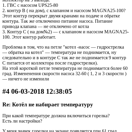
1. ГВС с насосом UPS25-80
2. контур В ( на дом), с клапаном и насосом MAGNA25-100?
Этот контур перекрыт двумя кранами на подаче и обратке
контура. Так же отключенно питание насоса. Питание
привода клапана — не отключено от котла
3. Контур С ( на дом№2) — с клапаном и насосом MAGNA25-
100. Этот контур работает.
Проблема в том, что на петле "котел -насос — гидрострелка
— обратка на котел" — температура не поднимается, ну
следовательно и в контуре С так же не поднимается 9 контур
С питается от коллектора после гидрострелки).
На этой короткой петле температура не поднимается более 60
град. Измененения скорости насоса 32-60 ( 1, 2 и 3 скорости )
— ничего не изменили
#4 06-03-2018 12:38:05
Re: Котёл не набирает температуру
При какой температуре должна включиться горелка?
Есть ли настройки?
У меня значек горелки на экране появляется при 61 град,