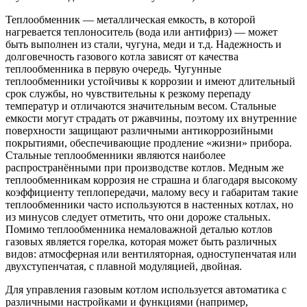
Теплообменник — металлическая емкость, в которой
нагревается теплоноситель (вода или антифриз) — может
быть выполнен из стали, чугуна, меди и т.д. Надежность и
долговечность газового котла зависят от качества
теплообменника в первую очередь. Чугунные
теплообменники устойчивы к коррозии и имеют длительный
срок службы, но чувствительны к резкому перепаду
температур и отличаются значительным весом. Стальные
емкости могут страдать от ржавчины, поэтому их внутренние
поверхности защищают различными антикоррозийными
покрытиями, обеспечивающие продление «жизни» прибора.
Стальные теплообменники являются наиболее
распространёнными при производстве котлов. Медным же
теплообменникам коррозия не страшна и благодаря высокому
коэффициенту теплопередачи, малому весу и габаритам такие
теплообменники часто используются в настенных котлах, но
из минусов следует отметить, что они дороже стальных.
Помимо теплообменника немаловажной деталью котлов
газовых является горелка, которая может быть различных
видов: атмосферная или вентиляторная, одноступенчатая или
двухступенчатая, с плавной модуляцией, двойная.
Для управления газовым котлом используется автоматика с
различными настройками и функциями (например,