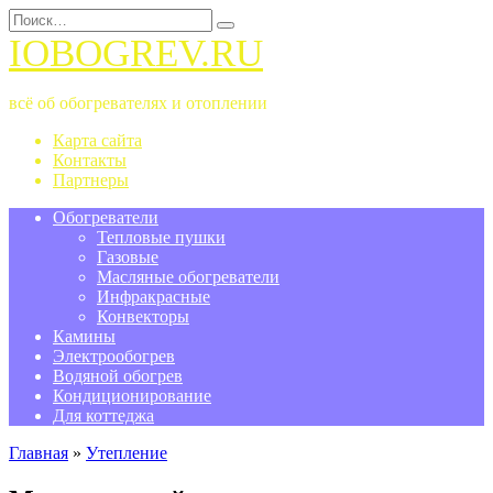
Перейти
Search
к
for:
IOBOGREV.RU
содержанию
всё об обогревателях и отоплении
Карта сайта
Контакты
Партнеры
Обогреватели
Тепловые пушки
Газовые
Масляные обогреватели
Инфракрасные
Конвекторы
Камины
Электрообогрев
Водяной обогрев
Кондиционирование
Для коттеджа
Главная
»
Утепление