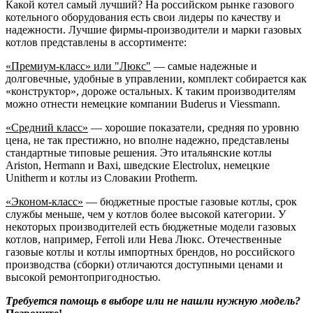
Какой котел самый лучший? На российском рынке газового
котельного оборудования есть свои лидеры по качеству и
надежности. Лучшие фирмы-производители и марки газовых
котлов представлены в ассортименте:
«Премиум-класс» или "Люкс"
— самые надежные и
долговечные, удобные в управлении, комплект собирается как
«конструктор», дороже остальных. К таким производителям
можно отнести немецкие компании Buderus и Viessmann.
«Средний класс»
— хорошие показатели, средняя по уровню
цена, не так престижно, но вполне надежно, представлены
стандартные типовые решения. Это итальянские котлы
Ariston, Hermann и Baxi, шведские Electrolux, немецкие
Unitherm и котлы из Словакии Protherm.
«Эконом-класс»
— бюджетные простые газовые котлы, срок
службы меньше, чем у котлов более высокой категории. У
некоторых производителей есть бюджетные модели газовых
котлов, например, Ferroli или Нева Люкс. Отечественные
газовые котлы и котлы импортных брендов, но российского
производства (сборки) отличаются доступными ценами и
высокой ремонтопригодностью.
Требуется помощь в выборе или не нашли нужную модель?