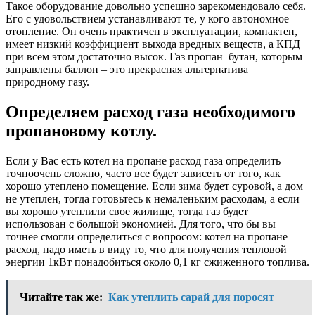
Такое оборудование довольно успешно зарекомендовало себя.
Его с удовольствием устанавливают те, у кого автономное
отопление. Он очень практичен в эксплуатации, компактен,
имеет низкий коэффициент выхода вредных веществ, а КПД
при всем этом достаточно высок. Газ пропан–бутан, которым
заправлены баллон – это прекрасная альтернатива
природному газу.
Определяем расход газа необходимого
пропановому котлу.
Если у Вас есть котел на пропане расход газа определить
точноочень сложно, часто все будет зависеть от того, как
хорошо утеплено помещение. Если зима будет суровой, а дом
не утеплен, тогда готовьтесь к немаленьким расходам, а если
вы хорошо утеплили свое жилище, тогда газ будет
использован с большой экономией. Для того, что бы вы
точнее смогли определиться с вопросом: котел на пропане
расход, надо иметь в виду то, что для получения тепловой
энергии 1кВт понадобиться около 0,1 кг сжиженного топлива.
Читайте так же:
Как утеплить сарай для поросят